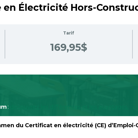
 en Électricité Hors-Constru
Tarif
169,95$
um
:
découvrez les différences et les avantages.
amen du Certificat en électricité (CE) d’Emploi